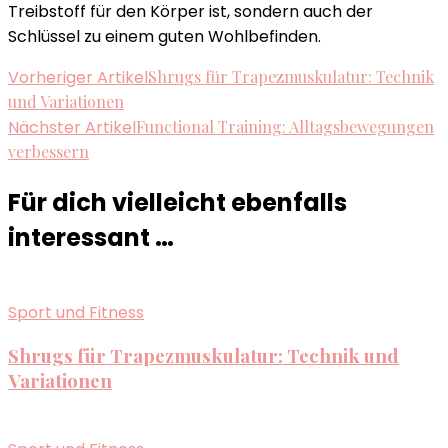
Treibstoff für den Körper ist, sondern auch der
Schlüssel zu einem guten Wohlbefinden.
Beitragsnavigation
Vorheriger Artikel
Shrugs für Trapezmuskulatur: Technik
und Variationen
Nächster Artikel
Functional Training: Alltagsbewegungen
verbessern
Für dich vielleicht ebenfalls
interessant …
Sport und Fitness
Shrugs für Trapezmuskulatur: Technik und
Variationen