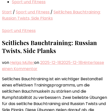
Sport und Fitness
Start
/
Sport und Fitness
/
Seitliches Bauchtraining:
Russian Twists, Side Planks
Sport und Fitness
Seitliches Bauchtraining: Russian
Twists, Side Planks
von
Helga Müller
on
2025-12-18
2025-12-18
Hinterlasse
zu
einen Kommentar
Seitliches
Seitliches Bauchtraining ist ein wichtiger Bestandteil
Bauchtraining:
eines effektiven Trainingsprogramms, um die
Russian
seitlichen Bauchmuskeln zu stärken und die
Twists,
Rumpfstabilität zu verbessern. Zwei beliebte Übungen
Side
für das seitliche Bauchtraining sind Russian Twists und
Planks
Side Planks. Diese Übungen zielen darauf ab, die