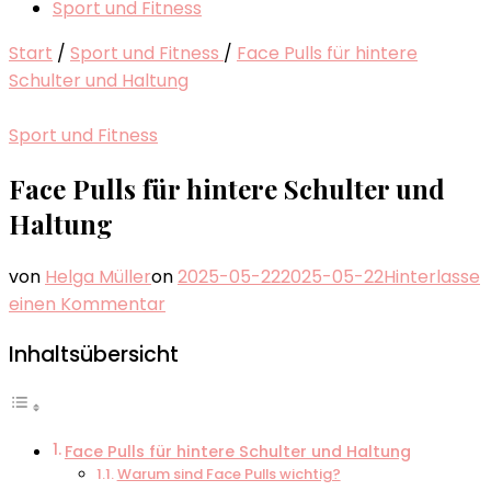
Sport und Fitness
Start
/
Sport und Fitness
/
Face Pulls für hintere
Schulter und Haltung
Sport und Fitness
Face Pulls für hintere Schulter und
Haltung
von
Helga Müller
on
2025-05-22
2025-05-22
Hinterlasse
zu
einen Kommentar
Face
Inhaltsübersicht
Pulls
für
hintere
Schulter
Face Pulls für hintere Schulter und Haltung
und
Warum sind Face Pulls wichtig?