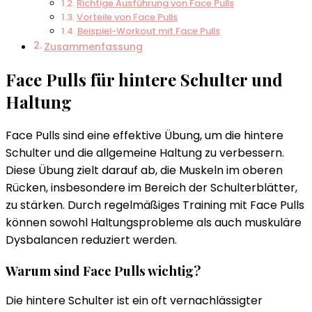
Haltung
Richtige Ausführung von Face Pulls
Vorteile von Face Pulls
Beispiel-Workout mit Face Pulls
Zusammenfassung
Face Pulls für hintere Schulter und
Haltung
Face Pulls sind eine effektive Übung, um die hintere
Schulter und die allgemeine Haltung zu verbessern.
Diese Übung zielt darauf ab, die Muskeln im oberen
Rücken, insbesondere im Bereich der Schulterblätter,
zu stärken. Durch regelmäßiges Training mit Face Pulls
können sowohl Haltungsprobleme als auch muskuläre
Dysbalancen reduziert werden.
Warum sind Face Pulls wichtig?
Die hintere Schulter ist ein oft vernachlässigter