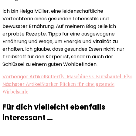
Ich bin Helga Müller, eine leidenschaftliche
Verfechterin eines gesunden Lebensstils und
bewusster Ernährung. Auf meinem Blog teile ich
erprobte Rezepte, Tipps für eine ausgewogene
Ernährung und Wege, um Energie und Vitalität zu
erhalten. Ich glaube, dass gesundes Essen nicht nur
Treibstoff für den Körper ist, sondern auch der
Schlüssel zu einem guten Wohlbefinden.
Beitragsnavigation
Vorheriger Artikel
Butterfly-Maschine vs. Kurzhantel-Flys
Nächster Artikel
Starker Rücken für eine gesunde
Wirbelsäule
Für dich vielleicht ebenfalls
interessant …