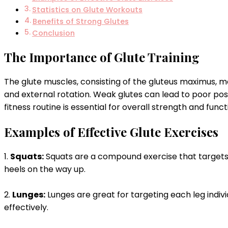
Statistics on Glute Workouts
Benefits of Strong Glutes
Conclusion
The Importance of Glute Training
The glute muscles, consisting of the gluteus maximus, m
and external rotation. Weak glutes can lead to poor pos
fitness routine is essential for overall strength and functi
Examples of Effective Glute Exercises
1.
Squats:
Squats are a compound exercise that targets t
heels on the way up.
2.
Lunges:
Lunges are great for targeting each leg indiv
effectively.