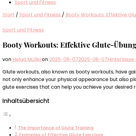
Sport und Fitness
Start
/
Sport und Fitness
/
Booty Workouts: Effektive G
Sport und Fitness
Booty Workouts: Effektive Glute-Übun
von
Helga Müller
on
2025-08-07
2025-08-07
Hinterlass
Glute workouts, also known as booty workouts, have gain
not only enhance your physical appearance but also play 
glute exercises that can help you achieve your desired r
Inhaltsübersicht
The Importance of Glute Training
Examples of Effective Glute Exercises