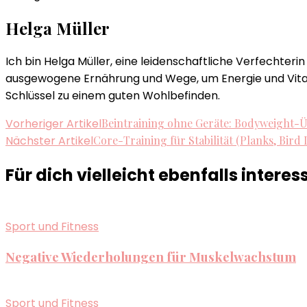
Helga Müller
Ich bin Helga Müller, eine leidenschaftliche Verfechter
ausgewogene Ernährung und Wege, um Energie und Vitalitä
Schlüssel zu einem guten Wohlbefinden.
Beitragsnavigation
Vorheriger Artikel
Beintraining ohne Geräte: Bodyweight
Nächster Artikel
Core-Training für Stabilität (Planks, Bird
Für dich vielleicht ebenfalls interes
Sport und Fitness
Negative Wiederholungen für Muskelwachstum
Sport und Fitness