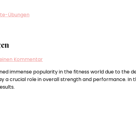
lute-Übungen
gen
zu
e einen Kommentar
Booty
ed immense popularity in the fitness world due to the de
Workouts:
a crucial role in overall strength and performance. In th
Effektive
esults.
Glute-
Übungen