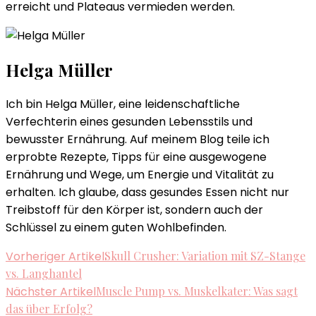
erreicht und Plateaus vermieden werden.
Helga Müller
Ich bin Helga Müller, eine leidenschaftliche
Verfechterin eines gesunden Lebensstils und
bewusster Ernährung. Auf meinem Blog teile ich
erprobte Rezepte, Tipps für eine ausgewogene
Ernährung und Wege, um Energie und Vitalität zu
erhalten. Ich glaube, dass gesundes Essen nicht nur
Treibstoff für den Körper ist, sondern auch der
Schlüssel zu einem guten Wohlbefinden.
Beitragsnavigation
Vorheriger Artikel
Skull Crusher: Variation mit SZ-Stange
vs. Langhantel
Nächster Artikel
Muscle Pump vs. Muskelkater: Was sagt
das über Erfolg?