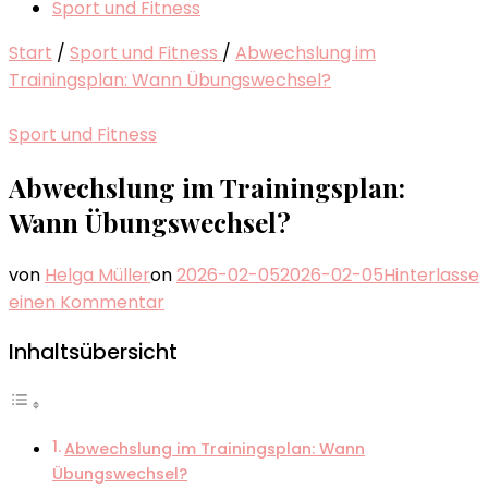
Sport und Fitness
Start
/
Sport und Fitness
/
Abwechslung im
Trainingsplan: Wann Übungswechsel?
Sport und Fitness
Abwechslung im Trainingsplan:
Wann Übungswechsel?
von
Helga Müller
on
2026-02-05
2026-02-05
Hinterlasse
zu
einen Kommentar
Abwechslung
Inhaltsübersicht
im
Trainingsplan:
Wann
Übungswechsel?
Abwechslung im Trainingsplan: Wann
Übungswechsel?